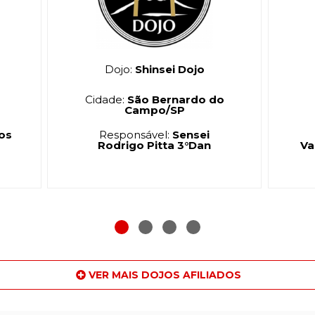
Dojo:
Shinsei Dojo
Dojo:
Bahia 
Cidade:
São Bernardo do
Cidade:
Salv
Campo/SP
Responsável:
Sensei
Responsável
Rodrigo Pitta 3°Dan
Valdenir Guima
VER MAIS DOJOS AFILIADOS