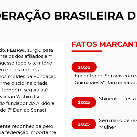
ERAÇÃO BRASILEIRA D
FATOS MARCAN
ido,
FEBRAI,
surgiu para
seios dos afiliados em
esse todo o território
2026
o era, e ainda é, a
Encontro de Senseis com 
o nos moldes da Fundação
Guimarães 5°Dan de Salva
rme disciplina criada
. Também seguiu até
 Shihan Yoshimitsu
Shinenkai -fest
2025
do fundador do Aikido e
de 7º Dan ao Sensei
Seminário de Aik
2025
mente reconhecida pelo
Mulher
a federação importante