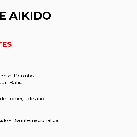
E AIKIDO
TES
sensei Deninho
dor -Bahia
a de começo de ano
ido - Dia internacional da