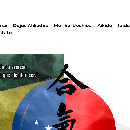
rai
Dojos Afiliados
Morihei Ueshiba
Aikido
Iaido
ntato