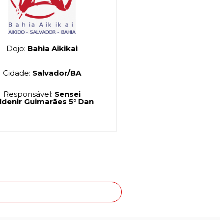
Dojo:
Aikido Distrito
Aikikai
Federal
ador/BA
Cidade:
Distrito Federal/DF
:
Sensei
Responsável:
Sensei Elias
rães 5° Dan
Alves Merino 5° Dan