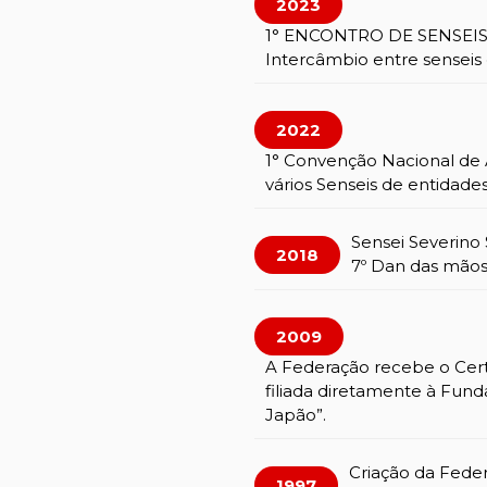
2023
1° ENCONTRO DE SENSEIS
Intercâmbio entre senseis 
2022
1° Convenção Nacional de A
vários Senseis de entidades
Sensei Severino 
2018
7º Dan das mãos
2009
A Federação recebe o Cert
filiada diretamente à Fund
Japão”.
Criação da Feder
1997