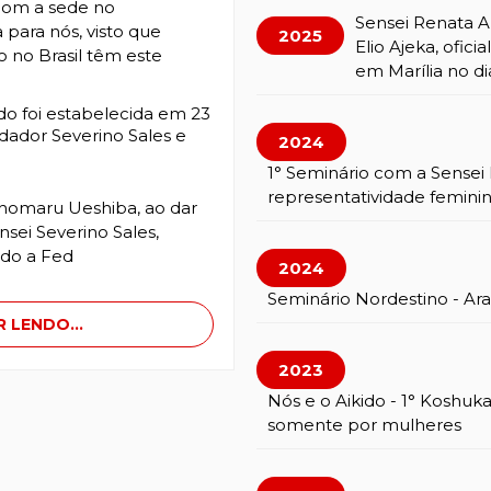
 com a sede no
Sensei Renata A
para nós, visto que
2025
Elio Ajeka, ofici
o no Brasil têm este
em Marília no di
ido foi estabelecida em 23
dador Severino Sales e
2024
1° Seminário com a Sensei 
representatividade femini
ishomaru Ueshiba, ao dar
nsei Severino Sales,
ado a Fed
2024
Seminário Nordestino - Ara
 LENDO...
2023
Nós e o Aikido - 1° Koshuk
somente por mulheres