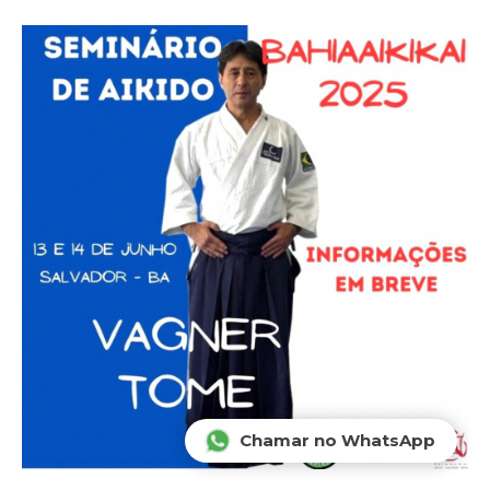
Vídeos
Notícias
Contato
NEWLSTTER
Receba as novidades da
Febrai
em
seu e-mail!
CADASTRAR
Chamar no WhatsApp
2026
- aikidofebrai.com.br - Todos