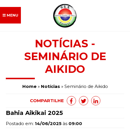
Deprecated
: Function utf8_decode() is deprecated since
8.2, visit the php.net documentation for various alternatives
in
/var/www/aikidofebrai/js/padrao/keywords.php
on line
70
MENU
NOTÍCIAS -
SEMINÁRIO DE
Febrai
AIKIDO
Dojos Afiliados
Home
»
Notícias
» Seminário de Aikido
Morihei Ueshiba
COMPARTILHE
Aikido
Bahia Aikikai 2025
Iaido
Postado em:
14/06/2025
às
09:00